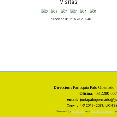
Visitas
Tu dirección IP : 216.73.216.46
Direccion:
Parroquia
Palo Quemado - 
Oficina:
03 2280-007
email:
juntapaloquemado@ya
Copyright © 2019 - 2023.
ILION 
Powered by
WordPress
and
WordPress Theme
cre