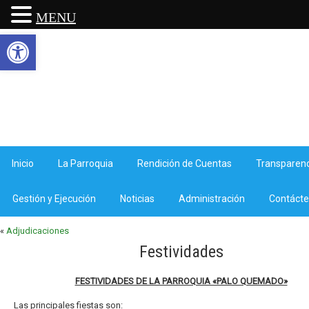
MENU
Abrir barra de herramientas
Inicio
La Parroquia
Rendición de Cuentas
Transparenc
Gestión y Ejecución
Noticias
Administración
Contáct
«
Adjudicaciones
Festividades
FESTIVIDADES DE LA PARROQUIA «PALO QUEMADO»
Las principales fiestas son: