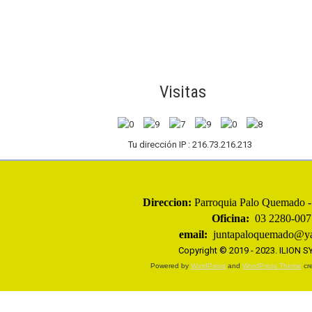
Visitas
Tu dirección IP : 216.73.216.213
Direccion:
Parroquia
Palo Quemado - 
Oficina:
03 2280-007
email:
juntapaloquemado@ya
Copyright © 2019 - 2023.
ILION 
Powered by
WordPress
and
WordPress Theme
cre