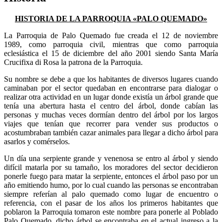
HISTORIA DE LA PARROQUIA «PALO QUEMADO»
La Parroquia de Palo Quemado fue creada el 12 de noviembre
1989, como parroquia civil, mientras que como parroquia
eclesiástica el 15 de diciembre del año 2001 siendo Santa María
Crucifixa di Rosa la patrona de la Parroquia.
Su nombre se debe a que los habitantes de diversos lugares cuando
caminaban por el sector quedaban en encontrarse para dialogar o
realizar otra actividad en un lugar donde existía un árbol grande que
tenía una abertura hasta el centro del árbol, donde cabían las
personas y muchas veces dormían dentro del árbol por los largos
viajes que tenían que recorrer para vender sus productos o
acostumbraban también cazar animales para llegar a dicho árbol para
asarlos y comérselos.
Un día una serpiente grande y venenosa se entro al árbol y siendo
difícil matarla por su tamaño, los moradores del sector decidieron
ponerle fuego para matar la serpiente, entonces el árbol paso por un
año emitiendo humo, por lo cual cuando las personas se encontraban
siempre referían al palo quemado como lugar de encuentro o
referencia, con el pasar de los años los primeros habitantes que
poblaron la Parroquia tomaron este nombre para ponerle al Poblado
Palo Quemado, dicho árbol se encontraba en el actual ingreso a la