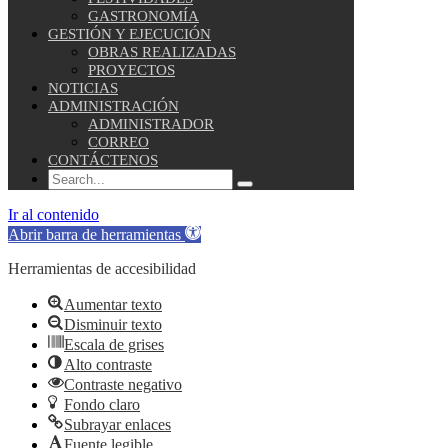
GASTRONOMÍA
GESTIÓN Y EJECUCIÓN
OBRAS REALIZADAS
PROYECTOS
NOTICIAS
ADMINISTRACIÓN
ADMINISTRADOR
CORREO
CONTÁCTENOS
Ir al contenido
Abrir barra de herramientas
Herramientas de accesibilidad
Aumentar texto
Disminuir texto
Escala de grises
Alto contraste
Contraste negativo
Fondo claro
Subrayar enlaces
Fuente legible