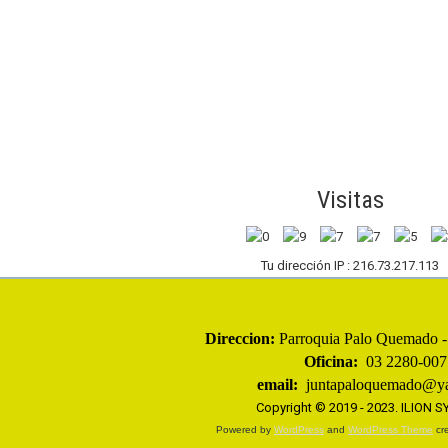
Visitas
Tu dirección IP : 216.73.217.113
Direccion:
Parroquia
Palo Quemado - 
Oficina:
03 2280-007
email:
juntapaloquemado@ya
Copyright © 2019 - 2023.
ILION 
Powered by
WordPress
and
WordPress Theme
cre